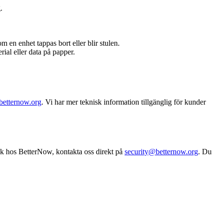
.
om en enhet tappas bort eller blir stulen.
ial eller data på papper.
etternow.org
. Vi har mer teknisk information tillgänglig för kunder
isk hos BetterNow, kontakta oss direkt på
security@betternow.org
. Du