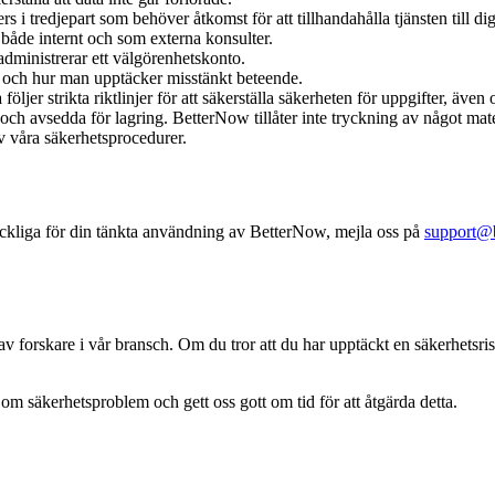
rs i tredjepart som behöver åtkomst för att tillhandahålla tjänsten till dig
åde internt och som externa konsulter.
administrerar ett välgörenhetskonto.
sker och hur man upptäcker misstänkt beteende.
ljer strikta riktlinjer för att säkerställa säkerheten för uppgifter, även 
ch avsedda för lagring. BetterNow tillåter inte tryckning av något mater
 våra säkerhetsprocedurer.
räckliga för din tänkta användning av BetterNow, mejla oss på
support@b
v forskare i vår bransch. Om du tror att du har upptäckt en säkerhetsr
om säkerhetsproblem och gett oss gott om tid för att åtgärda detta.