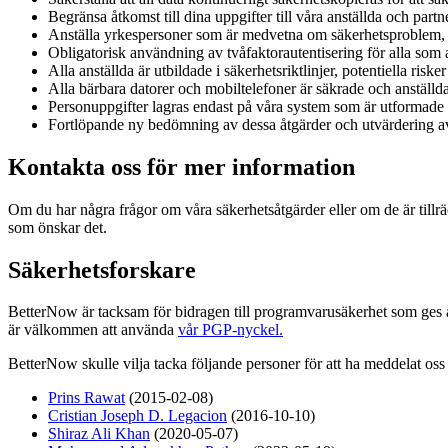
Begränsa åtkomst till dina uppgifter till våra anställda och partne
Anställa yrkespersoner som är medvetna om säkerhetsproblem, b
Obligatorisk användning av tvåfaktorautentisering för alla som 
Alla anställda är utbildade i säkerhetsriktlinjer, potentiella ri
Alla bärbara datorer och mobiltelefoner är säkrade och anställda fö
Personuppgifter lagras endast på våra system som är utformade o
Fortlöpande ny bedömning av dessa åtgärder och utvärdering av
Kontakta oss för mer information
Om du har några frågor om våra säkerhetsåtgärder eller om de är till
som önskar det.
Säkerhetsforskare
BetterNow är tacksam för bidragen till programvarusäkerhet som ges a
är välkommen att använda
vår PGP-nyckel.
BetterNow skulle vilja tacka följande personer för att ha meddelat oss 
Prins Rawat
(2015-02-08)
Cristian Joseph D. Legacion
(2016-10-10)
Shiraz Ali Khan
(2020-05-07)