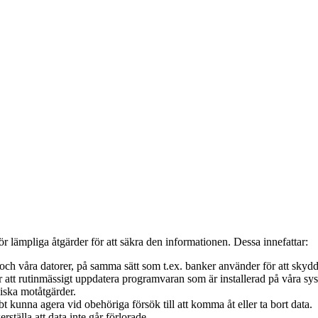
 lämpliga åtgärder för att säkra den informationen. Dessa innefattar:
 och våra datorer, på samma sätt som t.ex. banker använder för att skyd
ar att rutinmässigt uppdatera programvaran som är installerad på våra sy
niska motåtgärder.
t kunna agera vid obehöriga försök till att komma åt eller ta bort data.
erställa att data inte går förlorade.