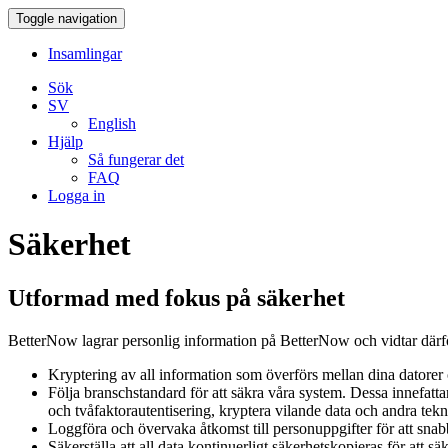
Toggle navigation
Insamlingar
Sök
SV
English
Hjälp
Så fungerar det
FAQ
Logga in
Säkerhet
Utformad med fokus på säkerhet
BetterNow lagrar personlig information på BetterNow och vidtar därför
Kryptering av all information som överförs mellan dina datorer
Följa branschstandard för att säkra våra system. Dessa innefatt
och tvåfaktorautentisering, kryptera vilande data och andra tek
Loggföra och övervaka åtkomst till personuppgifter för att snabb
Säkerställa att all data kontinuerligt säkerhetskopieras för att säk