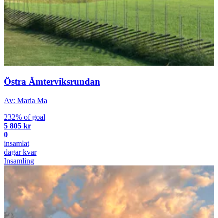
Östra Ämterviksrundan
Av: Maria Ma
232% of goal
5 805 kr
0
insamlat
dagar kvar
Insamling