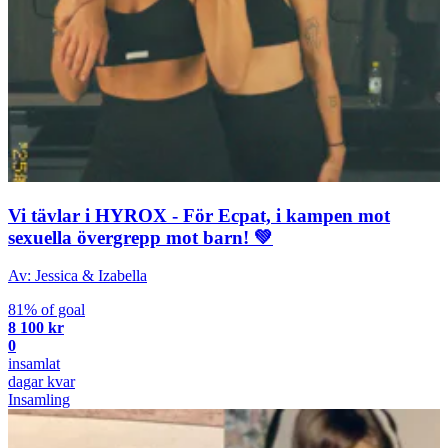
Vi tävlar i HYROX - För Ecpat, i kampen mot
sexuella övergrepp mot barn! 💚
Av: Jessica & Izabella
81% of goal
8 100 kr
0
insamlat
dagar kvar
Insamling