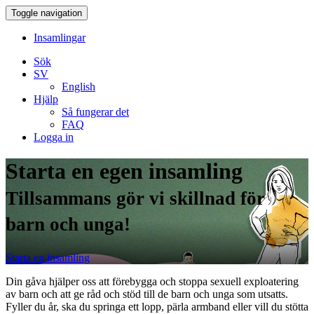
Toggle navigation
Insamlingar
Sök
SV
English
Hjälp
Så fungerar det
FAQ
Logga in
Starta en egen insamling
Tillsammans gör vi skillnad för
barn och unga!
Starta en insamling
Din gåva hjälper oss att förebygga och stoppa sexuell exploatering
av barn och att ge råd och stöd till de barn och unga som utsatts.
Fyller du år, ska du springa ett lopp, pärla armband eller vill du stötta