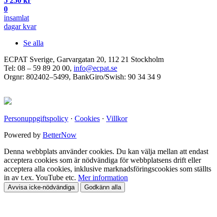
5 250 kr
0
insamlat
dagar kvar
Se alla
ECPAT Sverige, Garvargatan 20, 112 21 Stockholm
Tel: 08 – 59 89 20 00,
info@ecpat.se
Orgnr: 802402–5499, BankGiro/Swish: 90 34 34 9
Personuppgiftspolicy
·
Cookies
·
Villkor
Powered by
BetterNow
Denna webbplats använder cookies. Du kan välja mellan att endast
acceptera cookies som är nödvändiga för webbplatsens drift eller
acceptera alla cookies, inklusive marknadsföringscookies som ställts
in av t.ex. YouTube etc.
Mer information
Avvisa icke-nödvändiga
Godkänn alla