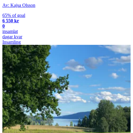
Av: Kajsa Olsson
65% of goal
6 550 kr
0
insamlat
dagar kvar
Insamling